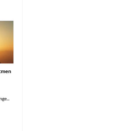
atmen
ge...