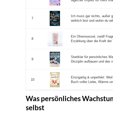
täglicher Impuls für mehr Kla
Ich muss gar nichts, außer g
7
wirklich bist und wohin du wi
Ein Ohrensessel, zwölf Frage
8
Erzählung über die Kraft der
Startklar für persönliches 
9
Disziplin aufbauen und das vo
Einzigartig & unperfekt: Wei
10
Buch voller Liebe, Wärme und
Was persönliches Wachstum 
selbst