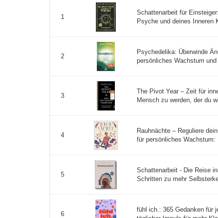
Schattenarbeit für Einsteige
1
Psyche und deines Inneren K
Psychedelika: Überwinde Än
2
persönliches Wachstum und e
The Pivot Year – Zeit für i
3
Mensch zu werden, der du wirk
Rauhnächte – Reguliere dei
4
für persönliches Wachstum: M
Schattenarbeit - Die Reise i
5
Schritten zu mehr Selbsterke
fühl ich.: 365 Gedanken für 
6