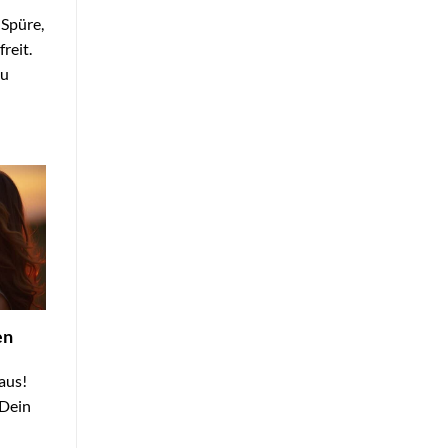
 Spüre,
reit.
zu
en
aus!
 Dein