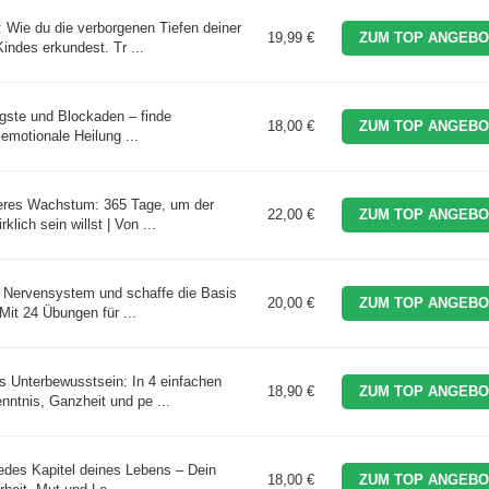
r: Wie du die verborgenen Tiefen deiner
19,99 €
ZUM TOP ANGEBO
indes erkundest. Tr ...
gste und Blockaden – finde
18,00 €
ZUM TOP ANGEBO
motionale Heilung ...
nneres Wachstum: 365 Tage, um der
22,00 €
ZUM TOP ANGEBO
lich sein willst | Von ...
n Nervensystem und schaffe die Basis
20,00 €
ZUM TOP ANGEBO
it 24 Übungen für ...
ns Unterbewusstsein: In 4 einfachen
18,90 €
ZUM TOP ANGEBO
nntnis, Ganzheit und pe ...
jedes Kapitel deines Lebens – Dein
18,00 €
ZUM TOP ANGEBO