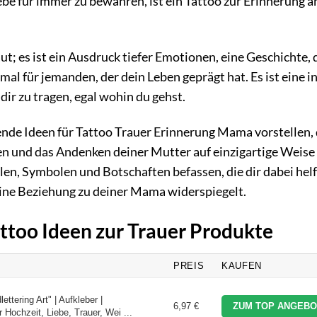
be für immer zu bewahren, ist ein Tattoo zur Erinnerung a
aut; es ist ein Ausdruck tiefer Emotionen, eine Geschichte, 
mal für jemanden, der dein Leben geprägt hat. Es ist eine i
dir zu tragen, egal wohin du gehst.
rende Ideen für Tattoo Trauer Erinnerung Mama vorstellen, 
en und das Andenken deiner Mutter auf einzigartige Weise
len, Symbolen und Botschaften befassen, die dir dabei hel
deine Beziehung zu deiner Mama widerspiegelt.
attoo Ideen zur Trauer Produkte
PREIS
KAUFEN
ettering Art" | Aufkleber |
6,97 €
ZUM TOP ANGEBO
 Hochzeit, Liebe, Trauer, Wei ...