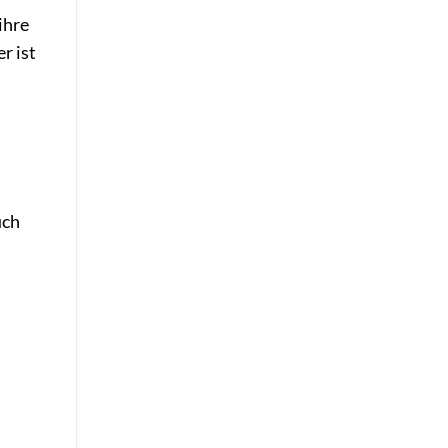
ihre
r ist
uch