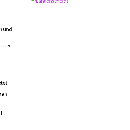
in und
inder.
tet.
asen
ch