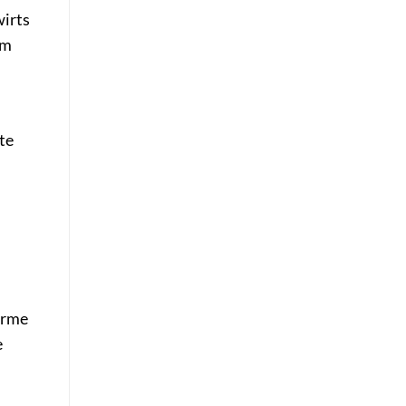
wirts
em
te
arme
e