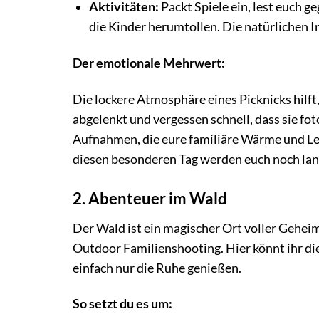
Aktivitäten:
Packt Spiele ein, lest euch g
die Kinder herumtollen. Die natürlichen I
Der emotionale Mehrwert:
Die lockere Atmosphäre eines Picknicks hilft
abgelenkt und vergessen schnell, dass sie fo
Aufnahmen, die eure familiäre Wärme und L
diesen besonderen Tag werden euch noch lan
2. Abenteuer im Wald
Der Wald ist ein magischer Ort voller Gehei
Outdoor Familienshooting. Hier könnt ihr d
einfach nur die Ruhe genießen.
So setzt du es um: