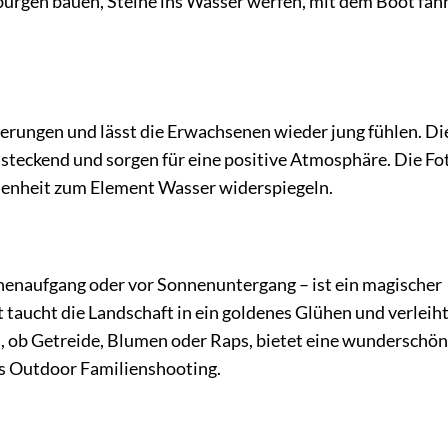
urgen bauen, Steine ins Wasser werfen, mit dem Boot fah
erungen und lässt die Erwachsenen wieder jung fühlen. Di
steckend und sorgen für eine positive Atmosphäre. Die Fo
enheit zum Element Wasser widerspiegeln.
nenaufgang oder vor Sonnenuntergang – ist ein magischer
 taucht die Landschaft in ein goldenes Glühen und verleih
, ob Getreide, Blumen oder Raps, bietet eine wunderschö
es Outdoor Familienshooting.