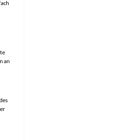
fach
lte
n an
ndes
er