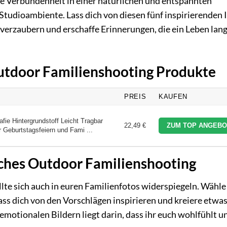
ure Verbundenheit in einer natürlichen und entspannten
tudioambiente. Lass dich von diesen fünf inspirierenden 
verzaubern und erschaffe Erinnerungen, die ein Leben lan
Outdoor Familienshooting Produkte
PREIS
KAUFEN
e Hintergrundstoff Leicht Tragbar
22,49 €
ZUM TOP ANGEBO
 Geburtstagsfeiern und Fami ...
liches Outdoor Familienshooting
ollte sich auch in euren Familienfotos widerspiegeln. Wähle
 lass dich von den Vorschlägen inspirieren und kreiere etwa
emotionalen Bildern liegt darin, dass ihr euch wohlfühlt u