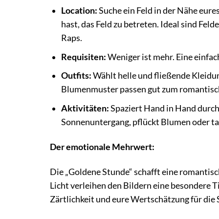
Location:
Suche ein Feld in der Nähe eure
hast, das Feld zu betreten. Ideal sind Fe
Raps.
Requisiten:
Weniger ist mehr. Eine einfac
Outfits:
Wählt helle und fließende Kleidun
Blumenmuster passen gut zum romantisc
Aktivitäten:
Spaziert Hand in Hand durch 
Sonnenuntergang, pflückt Blumen oder tan
Der emotionale Mehrwert:
Die „Goldene Stunde“ schafft eine romantis
Licht verleihen den Bildern eine besondere T
Zärtlichkeit und eure Wertschätzung für die