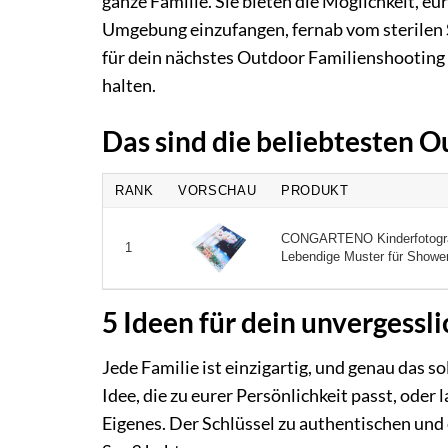
ganze Familie. Sie bieten die Möglichkeit, e
Umgebung einzufangen, fernab vom sterilen S
für dein nächstes Outdoor Familienshooting 
halten.
Das sind die beliebtesten 
RANK
VORSCHAU
PRODUKT
CONGARTENO Kinderfotografi
1
Lebendige Muster für Shower
5 Ideen für dein unvergess
Jede Familie ist einzigartig, und genau das s
Idee, die zu eurer Persönlichkeit passt, oder
Eigenes. Der Schlüssel zu authentischen und 