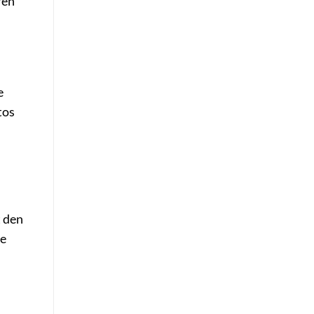
ren
e
tos
t den
ne