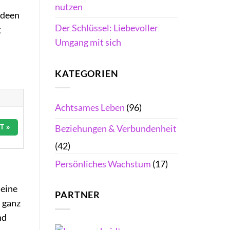
nutzen
Ideen
Der Schlüssel: Liebevoller
g
Umgang mit sich
KATEGORIEN
Achtsames Leben
(96)
T »
Beziehungen & Verbundenheit
(42)
Persönliches Wachstum
(17)
 eine
PARTNER
s ganz
nd