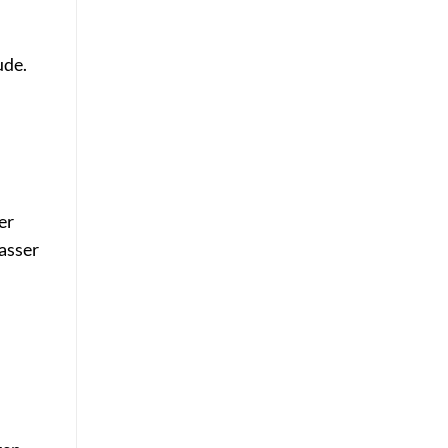
ude.
er
asser